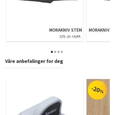
Tarkett Shade Eik Soft Beige Parkett
Bli inspirert av nye fargepaletter fra Årets Farge 2026!
MORAKNIV STEM
MORAKNIV BA
229,- pr. stykk
Våre anbefalinger for deg
-20
%