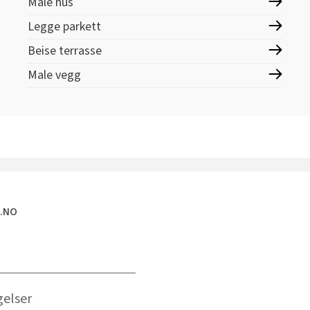
Male hus
Legge parkett
Beise terrasse
Male vegg
E.NO
gelser