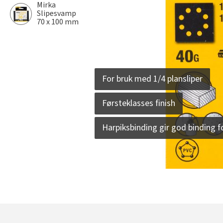
Mirka
Slipesvamp
70 x 100 mm
For bruk med 1/4 plansliper
Førsteklasses finish
Harpiksbinding gir god binding f