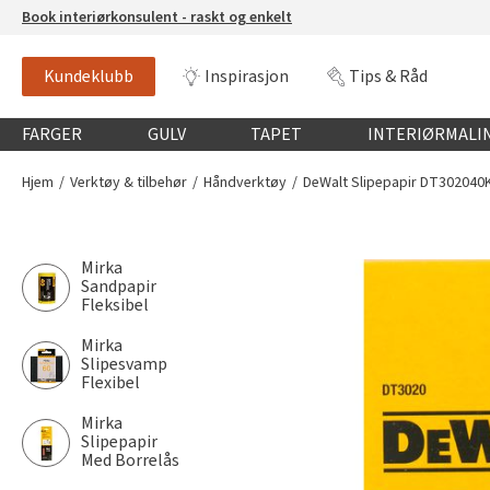
Book interiørkonsulent - raskt og enkelt
Kundeklubb
Inspirasjon
Tips & Råd
Globalnavigasjon mobil
FARGER
GULV
TAPET
INTERIØRMALI
Hjem
Verktøy & tilbehør
Håndverktøy
DeWalt Slipepapir DT302040
Mirka
Sandpapir
Fleksibel
Mirka
Slipesvamp
Flexibel
Mirka
Slipepapir
Med Borrelås