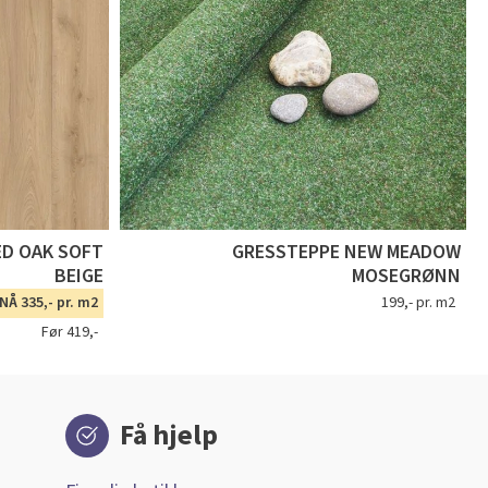
ED OAK SOFT
GRESSTEPPE NEW MEADOW
BEIGE
MOSEGRØNN
NÅ 335,- pr. m2
199,- pr. m2
Før 419,-
Få hjelp