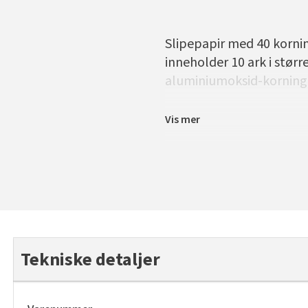
Slipepapir med 40 kornin
inneholder 10 ark i stør
aluminiumoksid-korning 
Vis mer
Tekniske detaljer