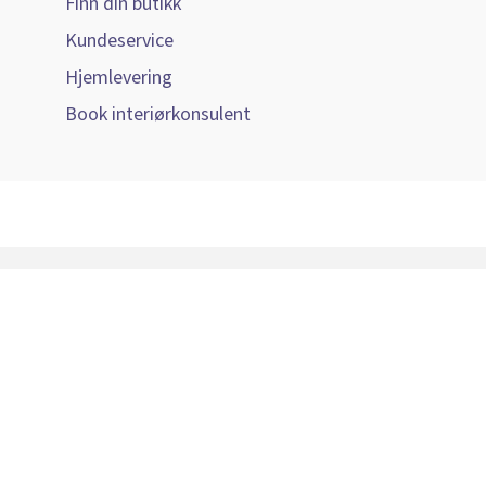
Finn din butikk
Kundeservice
Hjemlevering
Book interiørkonsulent