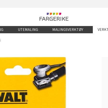
NG
UTEMALING
MALINGSVERKTØY
VERKT
K