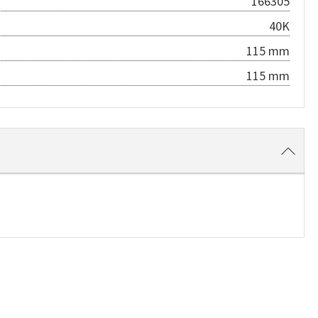
166305
40K
115 mm
115 mm