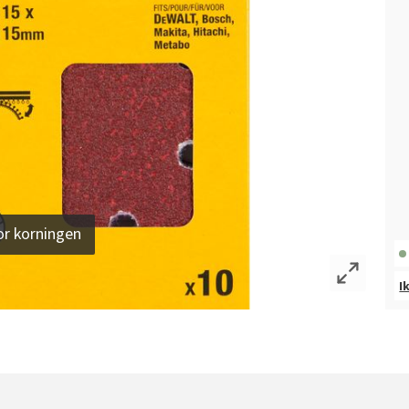
or korningen
I