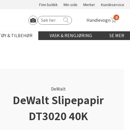
Finn butikk
Min side
Merker
Kundeservice
0
Handlevogn
Søk etter:
Start Roomvo
ØY & TILBEHØR
VASK & RENGJØRING
SE MER
DeWalt
DeWalt Slipepapir
DT3020 40K