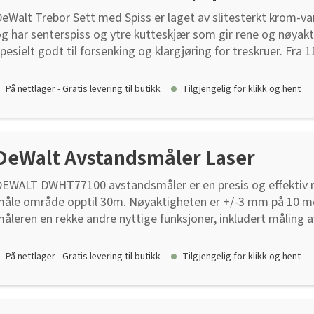
eWalt Trebor Sett med Spiss er laget av slitesterkt krom-va
g har senterspiss og ytre kutteskjær som gir rene og nøyakt
pesielt godt til forsenking og klargjøring for treskruer. Fra
estet redusert til 9,5 mm for bedre kompatibilitet. Settet i
5 mm, 6 mm, 8 mm og 10 mm.
På nettlager - Gratis levering til butikk
Tilgjengelig for klikk og hent
DeWalt Avstandsmåler Laser
DEWALT DWHT77100 avstandsmåler er en presis og effektiv
åle område opptil 30m. Nøyaktigheten er +/-3 mm på 10 mete
åleren en rekke andre nyttige funksjoner, inkludert måling 
amt Pythagoras. Den har en tydelig visning av svarte boksta
g måler i både metrisk og tommer.
På nettlager - Gratis levering til butikk
Tilgjengelig for klikk og hent