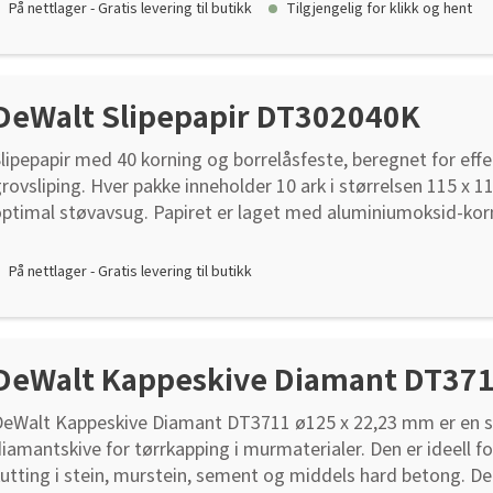
På nettlager - Gratis levering til butikk
Tilgjengelig for klikk og hent
DeWalt Slipepapir DT302040K
lipepapir med 40 korning og borrelåsfeste, beregnet for effe
rovsliping. Hver pakke inneholder 10 ark i størrelsen 115 x 
ptimal støvavsug. Papiret er laget med aluminiumoksid-kor
lipeeffekt og lang levetid. Harpiksbindingen tåler varme og s
orningen holder seg på plass under krevende arbeid. Egnet fo
På nettlager - Gratis levering til butikk
akk og fyllmasse. Kompatibelt med maskiner som har rundt
orrelåsfeste.
DeWalt Kappeskive Diamant DT37
DeWalt Kappeskive Diamant DT3711 ø125 x 22,23 mm er en 
iamantskive for tørrkapping i murmaterialer. Den er ideell fo
utting i stein, murstein, sement og middels hard betong. 