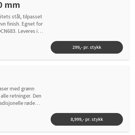
40 mm
tets stål, tilpasset
evn finish. Egnet for
CN683. Leveres i
299,- pr. stykk
 laser med grønn
alle retninger. Den
adisjonelle røde
drives av et
il 30 meter, eller 50
8,999,- pr. stykk
aseren er utstyrt med
nkelbare sålen med