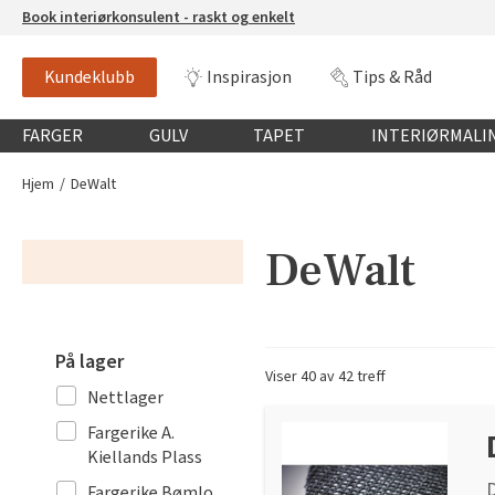
Book interiørkonsulent - raskt og enkelt
Kundeklubb
Inspirasjon
Tips & Råd
Globalnavigasjon mobil
FARGER
GULV
TAPET
INTERIØRMALI
Hjem
DeWalt
DeWalt
På lager
Viser 40 av 42 treff
Nettlager
Fargerike A.
Kiellands Plass
D
Fargerike Bømlo