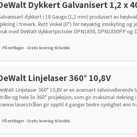
DeWalt Dykkert Galvanisert 1,2 x 
alvanisert dykkert i 18 Gauge (1,2 mm) produsert av høykvali
pikring i treverk. Rett vinkel (0°) for nøyaktig innskyting og j
bruk med DeWalt dykkertpistoler DPN1850, DPN1850PP og D
raktisk forpakning med 5000 stk.
På nettlager - Gratis levering til butikk
DeWalt Linjelaser 360° 10,8V
eWalt Linjelaser 360° 10,8V er en avansert selvnivellerende
tråle og hele 3x 360° projeksjon, som gir maksimal dekning i 
rønne laserstrålen gir opptil 4 ganger bedre synlighet enn tr
asere, og fungerer effektivt selv i lyse omgivelser. Verktøyet 
ppladbart 10,8V litiumionbatteri og har en rekkevidde på oppt
På nettlager - Gratis levering til butikk
eter ved bruk av detektor (DE0892G, selges separat). Linjel
n låsbar pendel for sikker transport, og den magnetiske, vi