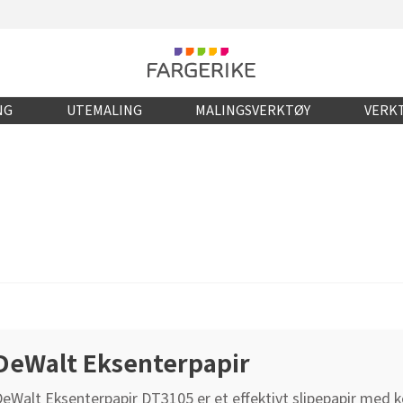
NG
UTEMALING
MALINGSVERKTØY
VERKT
DeWalt Eksenterpapir
eWalt Eksenterpapir DT3105 er et effektivt slipepapir med ko