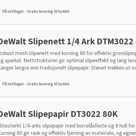
anten gir høy ytelse og lang levetid ved krevende arbeid.
På nettlager - Gratis levering til butikk
DeWalt Slipenett 1/4 Ark DTM3022
obust mesh slipenett med korning 80 for effektiv grovsliping
g sparkel. Nettstrukturen gir optimal slipeeffekt og lang levet
anger lengre enn tradisjonelt slipepapir. Støvet trekkes ut ov
are gjennom hull, noe som gir bedre støvavsug og renere ar
ilpasses enkelt alle 1/4-ark maskiner, uavhengig av hullmøns
På nettlager - Gratis levering til butikk
or gjenbruk. Selges i pakker à 5 stk. Borrelåsfeste for enkel 
DeWalt Slipepapir DT3022 80K
litesterkt 1/4-arks slipepapir med borrelåsfeste og 8 hull for
orning 80 gir rask og effektiv fjerning av materiale, og egner