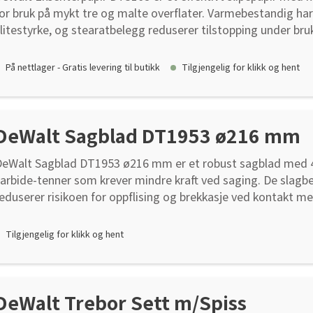
or bruk på mykt tre og malte overflater. Varmebestandig har
litestyrke, og stearatbelegg reduserer tilstopping under bru
aksiden sikrer lang levetid og stabil ytelse. Papiret montere
everes i pakker á 5 stk.
På nettlager - Gratis levering til butikk
Tilgjengelig for klikk og hent
DeWalt Sagblad DT1953 ø216 mm
DeWalt Sagblad DT1953 ø216 mm er et robust sagblad med 4
arbide-tenner som krever mindre kraft ved saging. De slag
eduserer risikoen for oppflising og brekkasje ved kontakt me
remmedobjekter i materialet. Et ideelt valg for nøyaktige og 
genskaper: Slagbestandige tenner reduserer risiko for skad
Tilgjengelig for klikk og hent
piker Ultraskarpe carbide-tenner gir lavere motstand og ren
aging i treverk Spesifikasjoner: Sagbladdiameter: 216 mm B
m Antall tenner: 40 Sagbladtykkelse: 1,7 mm Maks turtall: 
DeWalt Trebor Sett m/Spiss