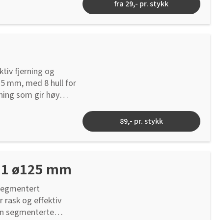
fra 29,- pr. stykk
ktiv fjerning og
115 mm, med 8 hull for
ning som gir høy
ørger for at
r treverk, metall,
89,- pr. stykk
 hullmønster og
11 ø125 mm
segmentert
r rask og effektiv
Den segmenterte