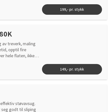
199,- pr. stykk
 80K
 av treverk, maling
id, opptil fire
er hele flaten, ikke
beidsflate. Nettet
ter, og kan rengjøres
149,- pr. stykk
montering.
 effektiv støvavsug.
 seg godt til sliping