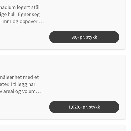
nadium legert stål
ige hull. Egner seg
 11 mm og oppover er
nneholder 5 bor: 4 mm,
99,- pr. stykk
 måleenhet med et
r. I tillegg har
av areal og volum
ver på en hvit skjerm,
1,029,- pr. stykk