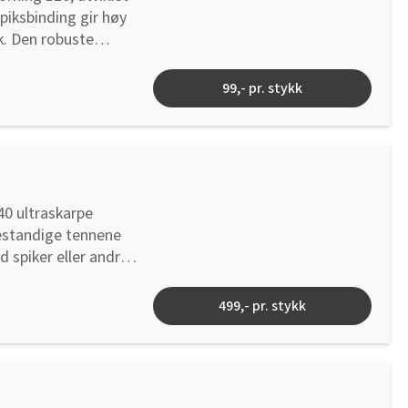
piksbinding gir høy
k. Den robuste
s raskt og enkelt, og
99,- pr. stykk
0 ultraskarpe
bestandige tennene
d spiker eller andre
rene kutt i treverk.
er ved kontakt med
499,- pr. stykk
ere kutt Egnet for
oringsdiameter: 30
7000 o/min