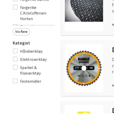
f
Fargerike
s
C.Kristoffersen
b
Horten
l
Fargerike
Vis flere
Christensen
Fargerike
Kategori
Majorstuen
Håndverktøy
Fargerike Mandal
Elektroverktøy
Fargerike Os
c
Sparkel &
Fargerike Sande
r
fliseverktøy
f
Fargerike Sortland
Festemidler
E
s
s
m