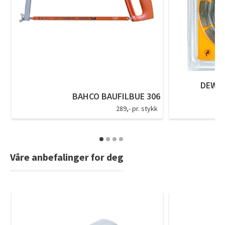
Tarkett Shade Eik Soft Beige Parkett
Bli inspirert av nye fargepaletter fra Årets Farge 2026!
DEWAL
BAHCO BAUFILBUE 306
289,- pr. stykk
Våre anbefalinger for deg