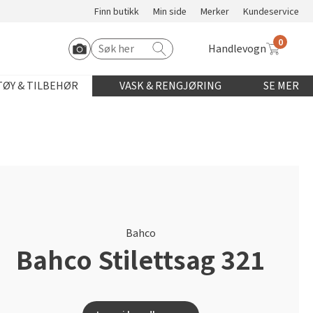
Finn butikk
Min side
Merker
Kundeservice
0
Handlevogn
Søk etter:
Start Roomvo
ØY & TILBEHØR
VASK & RENGJØRING
SE MER
Bahco
Bahco Stilettsag 321