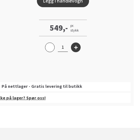
Legg i handlevogn
549,-
pr.
stykk
På nettlager - Gratis levering til butikk
kke på lager? Spør oss!