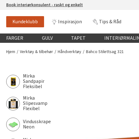
Book interiørkonsulent - raskt og enkelt
Kundeklubb
Inspirasjon
Tips & Råd
Globalnavigasjon mobil
FARGER
GULV
TAPET
INTERIØRMALI
Hjem
Verktøy & tilbehør
Håndverktøy
Bahco Stilettsag 321
Mirka
Sandpapir
Fleksibel
Mirka
Slipesvamp
Flexibel
Vindusskrape
Neon