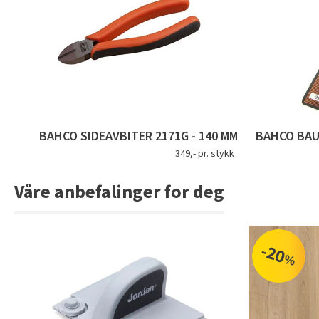
BAHCO SIDEAVBITER 2171G - 140 MM
BAHCO BAUF
349,- pr. stykk
Våre anbefalinger for deg
-20
%