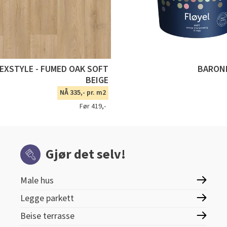
TEXSTYLE - FUMED OAK SOFT
BARONE
BEIGE
NÅ 335,- pr. m2
Før 419,-
Gjør det selv!
Male hus
Legge parkett
Beise terrasse