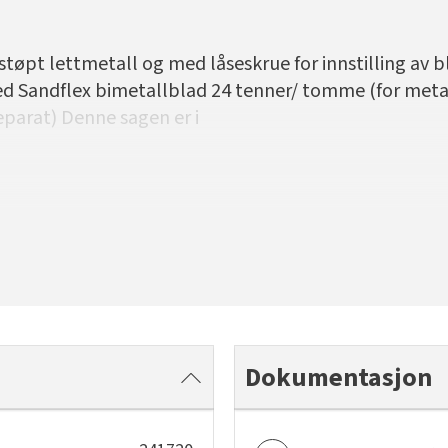
støpt lettmetall og med låseskrue for innstilling av bl
ed Sandflex bimetallblad 24 tenner/ tomme (for metal
eparat) Denne sagen er i
Dokumentasjon