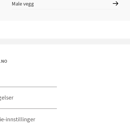
Male vegg
E.NO
gelser
e-innstillinger