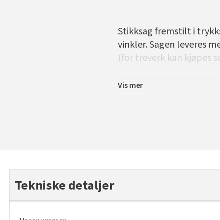
Stikksag fremstilt i trykk
vinkler. Sagen leveres m
(for treverk kan kjøpes s
Vis mer
Tekniske detaljer