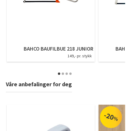
Tarkett Shade Eik Soft Beige Parkett
Bli inspirert av nye fargepaletter fra Årets Farge 2026!
BAHCO BAUFILBUE 218 JUNIOR
BAHCO
149,- pr. stykk
Våre anbefalinger for deg
-20
%