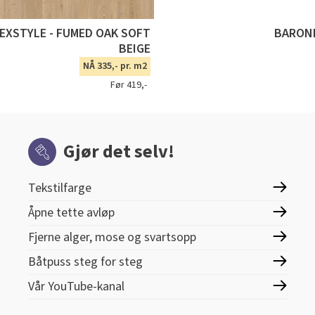
TEXSTYLE - FUMED OAK SOFT
BARONE
BEIGE
NÅ 335,- pr. m2
Før 419,-
Gjør det selv!
Tekstilfarge
Åpne tette avløp
Fjerne alger, mose og svartsopp
Båtpuss steg for steg
Vår YouTube-kanal