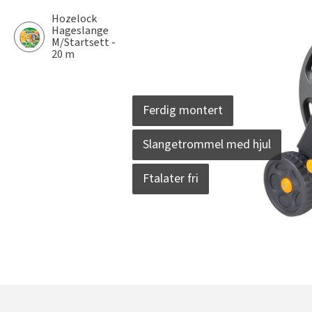
Hozelock
Hageslange
M/Startsett -
20 m
Ferdig montert
Slangetrommel med hjul
Ftalater fri