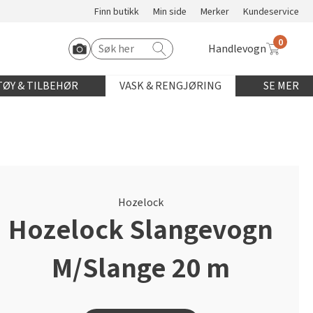
Finn butikk
Min side
Merker
Kundeservice
0
Handlevogn
Søk etter:
Start Roomvo
ØY & TILBEHØR
VASK & RENGJØRING
SE MER
Hozelock
Hozelock Slangevogn
M/Slange 20 m