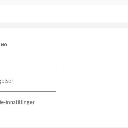
E.NO
gelser
e-innstillinger