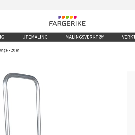
NG
UTEMALING
MALINGSVERKTØY
VERKT
nge - 20 m