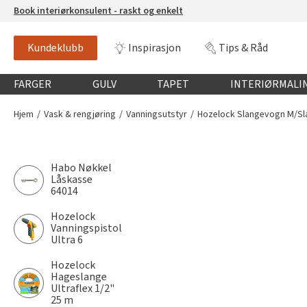
Book interiørkonsulent - raskt og enkelt
Kundeklubb
Inspirasjon
Tips & Råd
Globalnavigasjon mobil
FARGER
GULV
TAPET
INTERIØRMALI
Hjem
Vask & rengjøring
Vanningsutstyr
Hozelock Slangevogn M/Sla
Habo Nøkkel
Låskasse
64014
Hozelock
Vanningspistol
Ultra 6
Hozelock
Hageslange
Ultraflex 1/2"
25 m