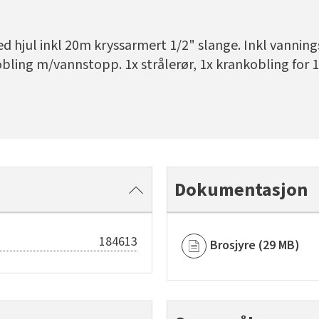
hjul inkl 20m kryssarmert 1/2" slange. Inkl vannings
bling m/vannstopp. 1x strålerør, 1x krankobling for 1
Dokumentasjon
184613
Brosjyre
(
29 MB
)