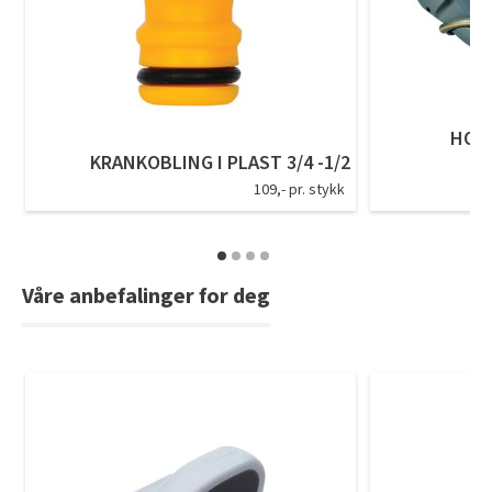
Tarkett Shade Eik Soft Beige Parkett
Bli inspirert av nye fargepaletter fra Årets Farge 2026!
HOZ
KRANKOBLING I PLAST 3/4 -1/2
109,- pr. stykk
Våre anbefalinger for deg