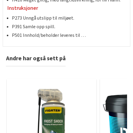
H410 Meget giftig, med langtidsvirkning, for liv i vann.
Tarkett Shade Eik Soft Beige Parkett
Instruksjoner
Bli inspirert av nye fargepaletter fra Årets Farge 2026!
P273 Unngå utslipp til miljøet.
P391 Samle opp spill.
P501 Innhold/beholder leveres til …
Andre har også sett på