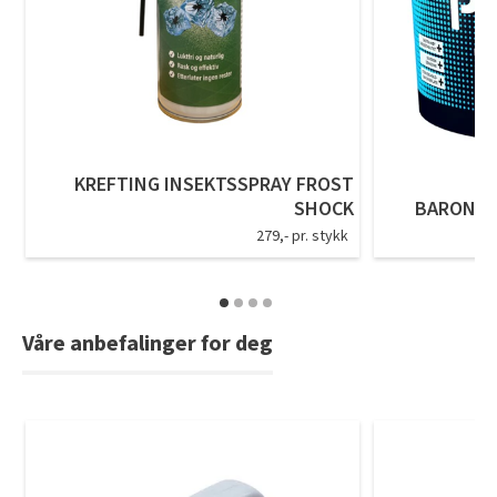
KREFTING INSEKTSSPRAY FROST
SHOCK
BARON P
279,- pr. stykk
Våre anbefalinger for deg