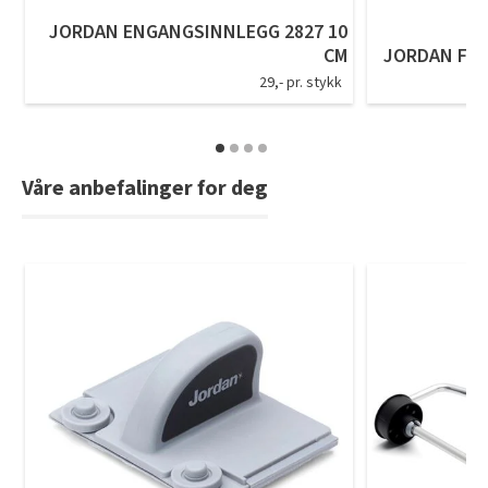
Tarkett Shade Eik Soft Beige Parkett
JORDAN ENGANGSINNLEGG 2827 10
Bli inspirert av nye fargepaletter fra Årets Farge 2026!
CM
JORDAN FO
29,- pr. stykk
Våre anbefalinger for deg