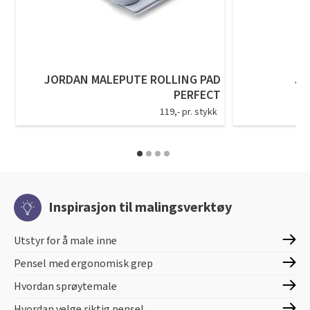
JORDAN MALEPUTE ROLLING PAD
JO
PERFECT
119,- pr. stykk
Inspirasjon til malingsverktøy
Utstyr for å male inne
Pensel med ergonomisk grep
Hvordan sprøytemale
Hvordan velge riktig pensel