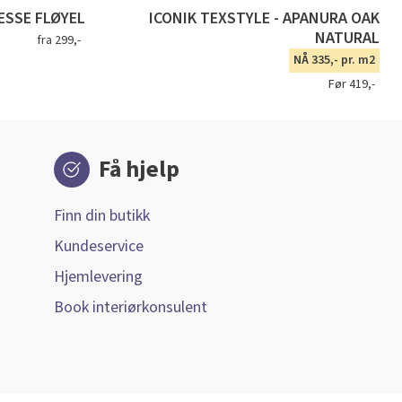
SSE FLØYEL
ICONIK TEXSTYLE - APANURA OAK
NATURAL
fra 299,-
NÅ 335,- pr. m2
Før 419,-
Få hjelp
Finn din butikk
Kundeservice
Hjemlevering
Book interiørkonsulent