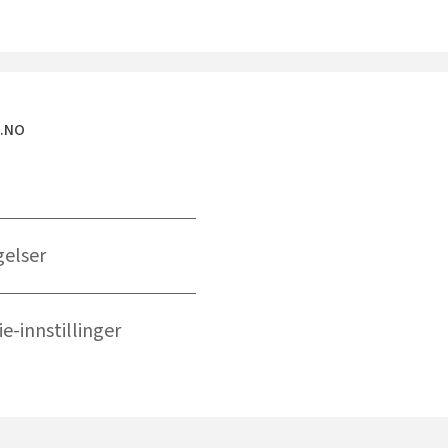
E.NO
gelser
e-innstillinger