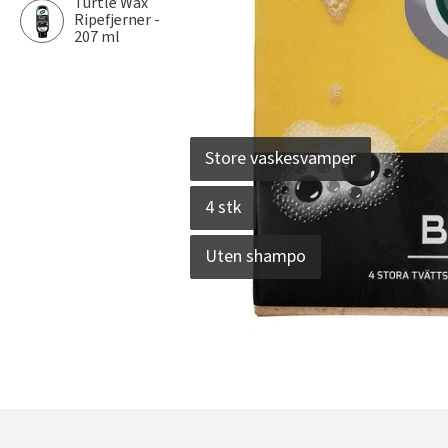
Turtle Wax
Ripefjerner -
207 ml
Store vaskesvamper
4 stk
Uten shampo