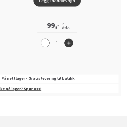
Legg i handlevogn
99,-
pr.
stykk
På nettlager - Gratis levering til butikk
kke på lager? Spør oss!