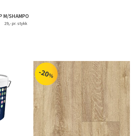
P M/SHAMPO
29,- pr. stykk
-20
%