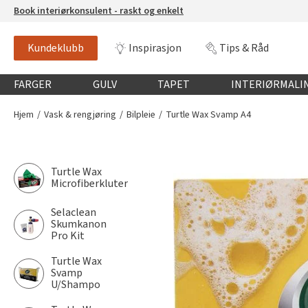
Book interiørkonsulent - raskt og enkelt
Kundeklubb
Inspirasjon
Tips & Råd
Globalnavigasjon mobil
FARGER
GULV
TAPET
INTERIØRMALI
Hjem
Vask & rengjøring
Bilpleie
Turtle Wax Svamp A4
Turtle Wax
Microfiberkluter
Selaclean
Skumkanon
Pro Kit
Turtle Wax
Svamp
U/Shampo