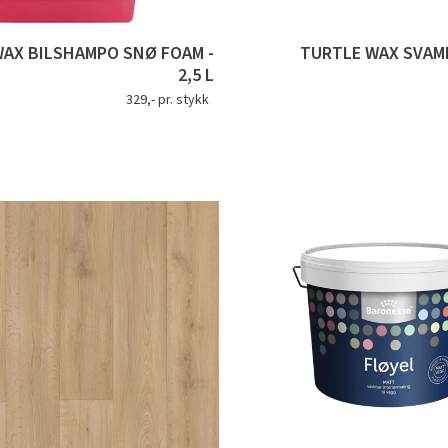
AX BILSHAMPO SNØ FOAM -
TURTLE WAX SVAM
2,5 L
329,- pr. stykk