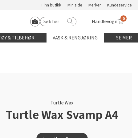
Finn butikk
Min side
Merker
Kundeservice
0
Handlevogn
Søk etter:
Start Roomvo
ØY & TILBEHØR
VASK & RENGJØRING
SE MER
Turtle Wax
Turtle Wax Svamp A4