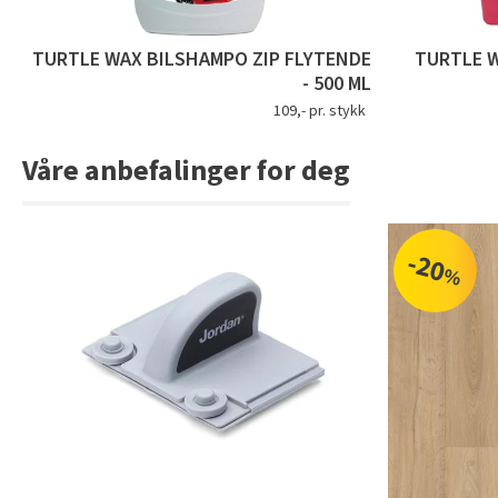
TURTLE WAX BILSHAMPO ZIP FLYTENDE
TURTLE W
- 500 ML
109,- pr. stykk
Våre anbefalinger for deg
-20
%