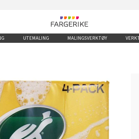
NG
UTEMALING
MALINGSVERKTØY
VERKT