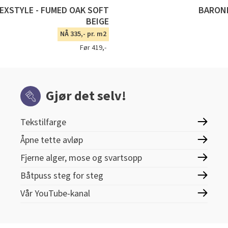
TEXSTYLE - FUMED OAK SOFT
BARONE
BEIGE
NÅ 335,- pr. m2
Før 419,-
Gjør det selv!
Tekstilfarge
Åpne tette avløp
Fjerne alger, mose og svartsopp
Båtpuss steg for steg
Vår YouTube-kanal