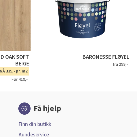
ED OAK SOFT
BARONESSE FLØYEL
BEIGE
fra 299,-
NÅ 335,- pr. m2
Før 419,-
Få hjelp
Finn din butikk
Kundeservice