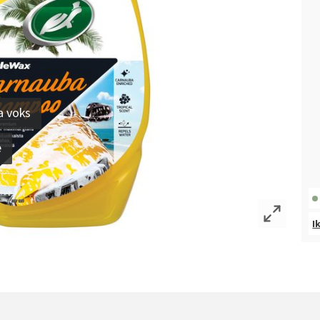
a voks
e
I