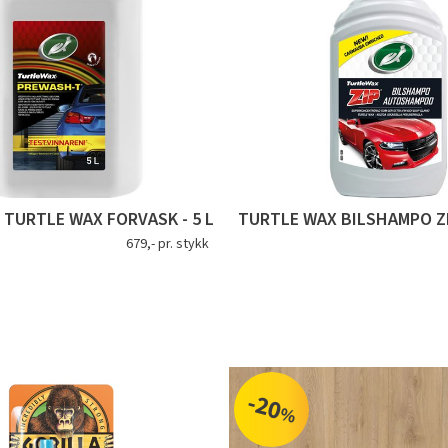
TURTLE WAX FORVASK - 5 L
TURTLE WAX BILSHAMPO Z
679,- pr. stykk
-20
%