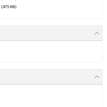
d
(
475 KB
)