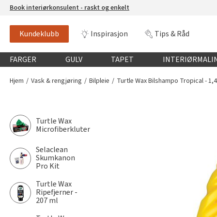
Book interiørkonsulent - raskt og enkelt
Kundeklubb
Inspirasjon
Tips & Råd
Globalnavigasjon mobil
FARGER
GULV
TAPET
INTERIØRMALI
Hjem
Vask & rengjøring
Bilpleie
Turtle Wax Bilshampo Tropical - 1,4
Turtle Wax
Microfiberkluter
Selaclean
Skumkanon
Pro Kit
Turtle Wax
Ripefjerner -
207 ml