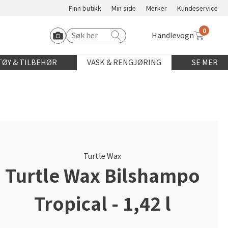
Finn butikk
Min side
Merker
Kundeservice
0
Handlevogn
Søk etter:
Start Roomvo
ØY & TILBEHØR
VASK & RENGJØRING
SE MER
Turtle Wax
Turtle Wax Bilshampo
Tropical - 1,42 l