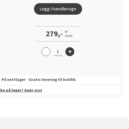
Legg i handlevogn
279,-
pr.
stykk
På nettlager - Gratis levering til butikk
kke på lager? Spør oss!