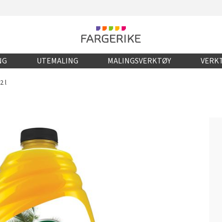
NG
UTEMALING
MALINGSVERKTØY
VERKT
2 l