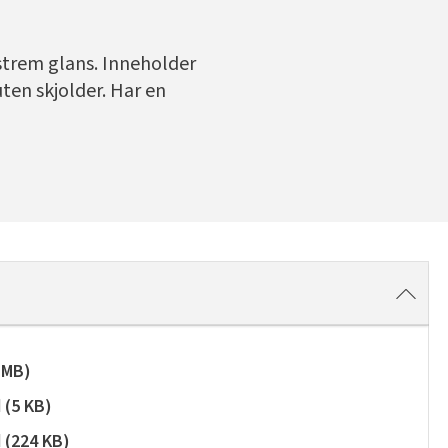
trem glans. Inneholder
uten skjolder. Har en
 MB
)
d
(
5 KB
)
d
(
224 KB
)