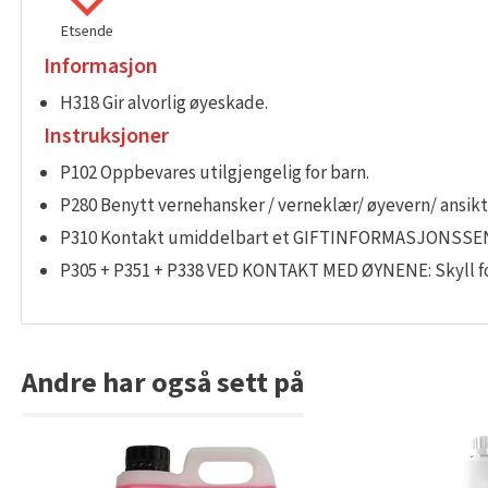
Etsende
Informasjon
H318 Gir alvorlig øyeskade.
Instruksjoner
P102 Oppbevares utilgjengelig for barn.
P280 Benytt vernehansker / verneklær/ øyevern/ ansikt
P310 Kontakt umiddelbart et GIFTINFORMASJONSSENT
P305 + P351 + P338 VED KONTAKT MED ØYNENE: Skyll forsi
Andre har også sett på