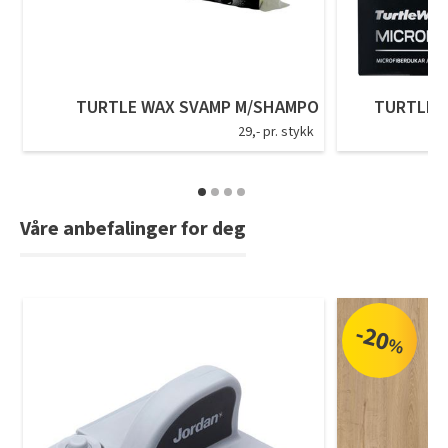
Tarkett Shade Eik Soft Beige Parkett
Bli inspirert av nye fargepaletter fra Årets Farge 2026!
TURTLE WAX SVAMP M/SHAMPO
TURTLE W
29,- pr. stykk
Våre anbefalinger for deg
-20
%