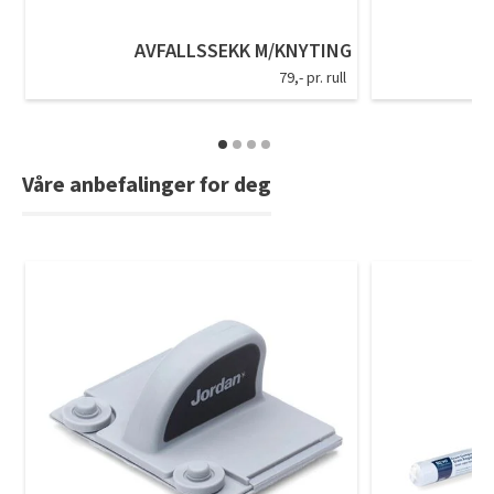
Tarkett Shade Eik Soft Beige Parkett
Bli inspirert av nye fargepaletter fra Årets Farge 2026!
AVFALLSSEKK M/KNYTING
79,- pr. rull
Våre anbefalinger for deg