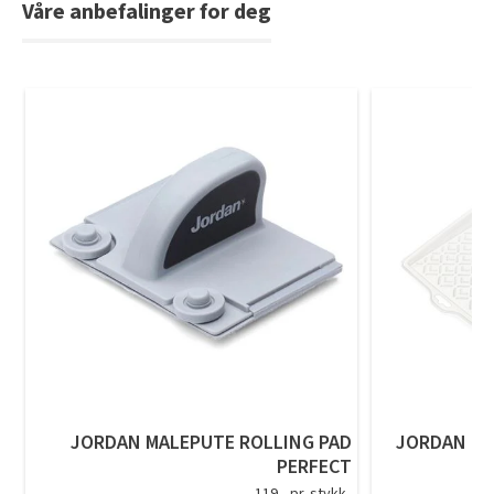
Våre anbefalinger for deg
Tarkett Shade Eik Soft Beige Parkett
Bli inspirert av nye fargepaletter fra Årets Farge 2026!
JORDAN MALEPUTE ROLLING PAD
JORDAN EN
PERFECT