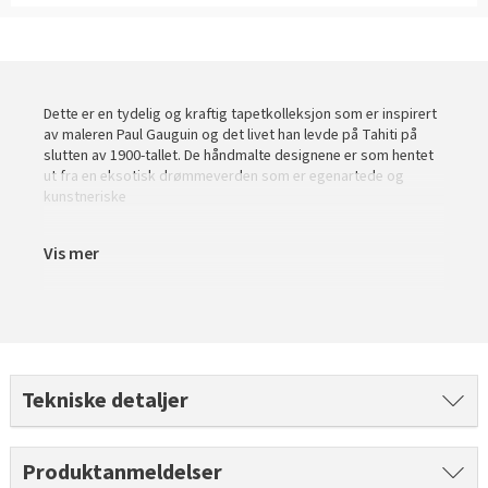
Slik legger du korkgulv
Inspirasjon
Kundeservice
Beise terrasse
Book interiørkonsulent
Kundeservice
Legge klikkvinyl
Populære beige farger
Hjemlevering
Male vegg
Hjemlevering
Legge laminat
Farger til barnerom
Book interiørkonsulent
Dette er en tydelig og kraftig tapetkolleksjon som er inspirert
Book interiørkonsulent
av maleren Paul Gauguin og det livet han levde på Tahiti på
Vår YouTube-kanal
Få hjelp
Blåfarger
slutten av 1900-tallet. De håndmalte designene er som hentet
ut fra en eksotisk drømmeverden som er egenartede og
Slik gjør du uteplassen klar – se tips og bli inspirert
Finn din butikk
kunstneriske
Kalkmaling
Få hjelp
Kundeservice
Vis mer
Finn din butikk
Få hjelp
Hjemlevering
Kundeservice
Finn din butikk
Book interiørkonsulent
Hjemlevering
Kundeservice
Tekniske detaljer
Book interiørkonsulent
Hjemlevering
Book interiørkonsulent
Produktanmeldelser
MÅNEDENS GULV I AUGUST: