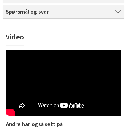
Tarkett Shade Eik Soft Beige Parkett
Spørsmål og svar
Bli inspirert av nye fargepaletter fra Årets Farge 2026!
Video
Andre har også sett på