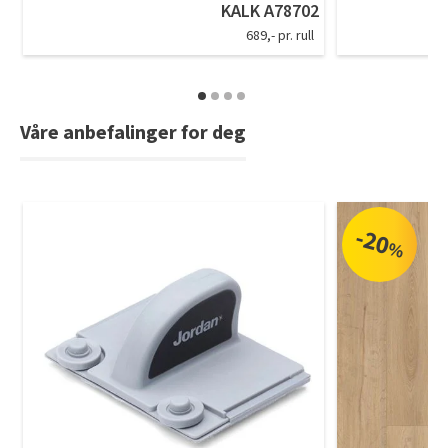
KALK A78702
C
689,- pr. rull
Våre anbefalinger for deg
-20
%