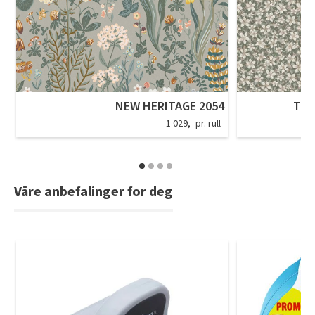
NEW HERITAGE 2054
TIM
1 029,- pr. rull
Våre anbefalinger for deg