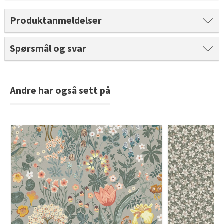
Tarkett Shade Eik Soft Beige Parkett
Produktanmeldelser
Bli inspirert av nye fargepaletter fra Årets Farge 2026!
Spørsmål og svar
Andre har også sett på