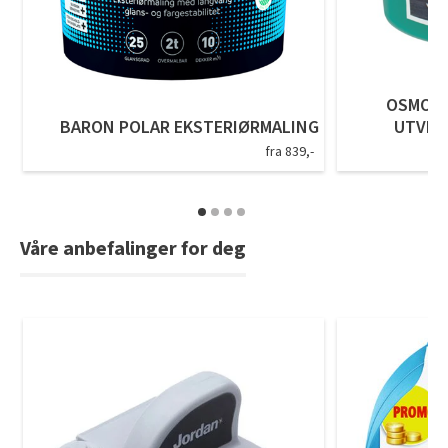
OSMO T
BARON POLAR EKSTERIØRMALING
UTVEN
fra 839,-
Våre anbefalinger for deg