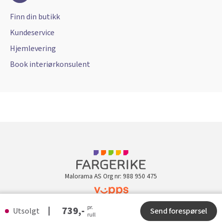
Finn din butikk
Kundeservice
Hjemlevering
Book interiørkonsulent
Malorama AS Org nr: 988 950 475
pr.
Kundeklubb
739,-
Utsolgt
Send forespørsel
rull