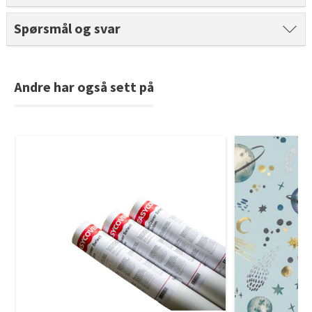
Tarkett Shade Eik Soft Beige Parkett
Spørsmål og svar
Bli inspirert av nye fargepaletter fra Årets Farge 2026!
Andre har også sett på