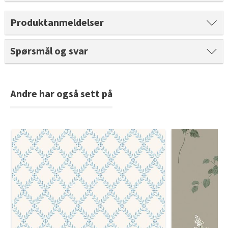
Tarkett Shade Eik Soft Beige Parkett
Bli inspirert av nye fargepaletter fra Årets Farge 2026!
Produktanmeldelser
Spørsmål og svar
Andre har også sett på