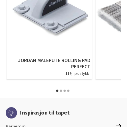
JORDAN MALEPUTE ROLLING PAD
JO
PERFECT
119,- pr. stykk
Inspirasjon til tapet
Barnerom