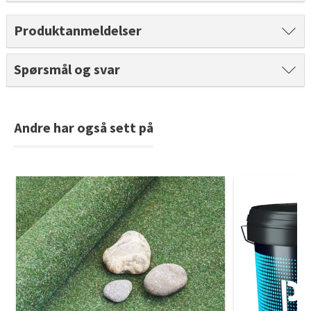
Tarkett Shade Eik Soft Beige Parkett
Bli inspirert av nye fargepaletter fra Årets Farge 2026!
Produktanmeldelser
Spørsmål og svar
Andre har også sett på