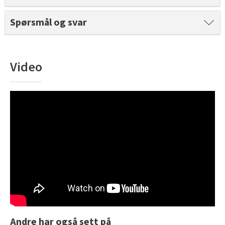
Tarkett Shade Eik Soft Beige Parkett
Bli inspirert av nye fargepaletter fra Årets Farge 2026!
Spørsmål og svar
Video
Andre har også sett på