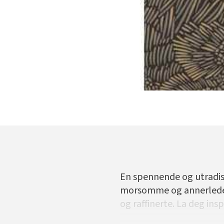
En spennende og utradisjo
morsomme og annerledes
og raffinerte. La deg ins