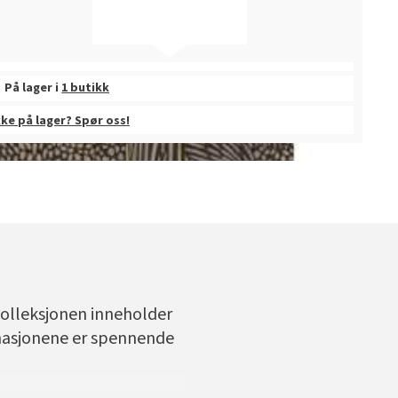
På lager i
1 butikk
kke på lager? Spør oss!
 Kolleksjonen inneholder
nasjonene er spennende