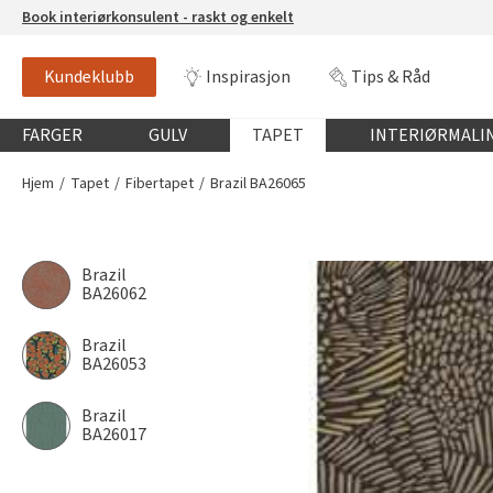
Book interiørkonsulent - raskt og enkelt
Kundeklubb
Inspirasjon
Tips & Råd
Globalnavigasjon mobil
FARGER
GULV
TAPET
INTERIØRMALI
Hjem
Tapet
Fibertapet
Brazil BA26065
Brazil
BA26062
Brazil
BA26053
Brazil
BA26017