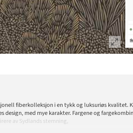
I
nell fiberkolleksjon i en tykk og luksuriøs kvalitet.
 design, med mye karakter. Fargene og fargekombi
pirere av Sydlands stemning,