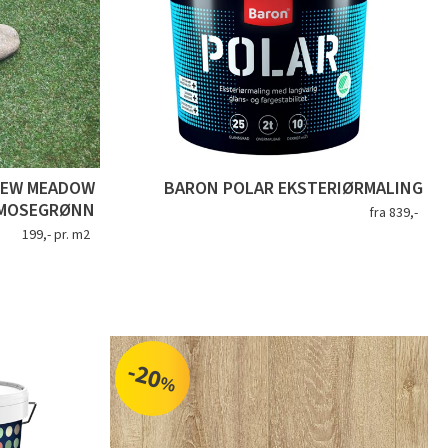
NEW MEADOW
BARON POLAR EKSTERIØRMALING
MOSEGRØNN
fra 839,-
199,- pr. m2
-20
%