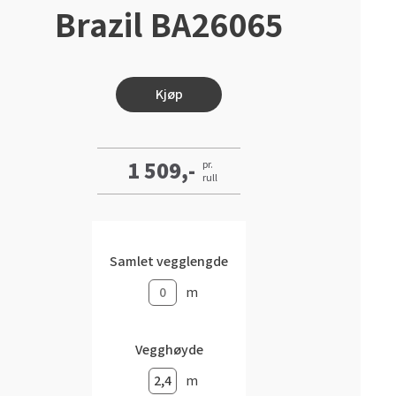
Brazil BA26065
Kjøp
1 509,-
pr.
rull
Samlet vegglengde
m
Vegghøyde
m