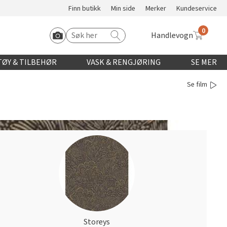
Finn butikk
Min side
Merker
Kundeservice
0
Handlevogn
Søk etter:
Start Roomvo
ØY & TILBEHØR
VASK & RENGJØRING
SE MER
Se film
Storeys