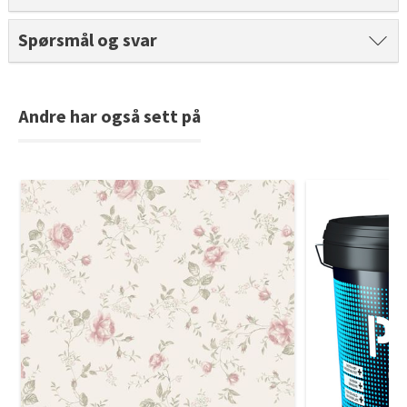
Tarkett Shade Eik Soft Beige Parkett
Bli inspirert av nye fargepaletter fra Årets Farge 2026!
Spørsmål og svar
Andre har også sett på