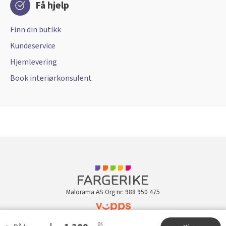
Få hjelp
Finn din butikk
Kundeservice
Hjemlevering
Book interiørkonsulent
Malorama AS Org nr: 988 950 475
Kundeklubb
pr.