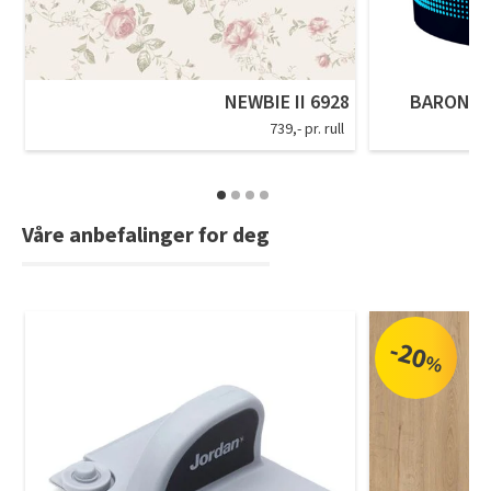
NEWBIE II 6928
BARON P
739,- pr. rull
Våre anbefalinger for deg
-20
%