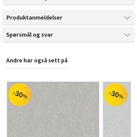
Tarkett Shade Eik Soft Beige Parkett
Bli inspirert av nye fargepaletter fra Årets Farge 2026!
Produktanmeldelser
Spørsmål og svar
Andre har også sett på
-30
-30
%
%