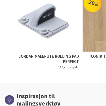
-20
%
JORDAN MALEPUTE ROLLING PAD
ICONIK 
PERFECT
119,- pr. stykk
Inspirasjon til
malingsverktøy