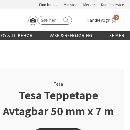
Finn butikk
Min side
Merker
Kundeservice
0
Handlevogn
Søk etter:
Start Roomvo
ØY & TILBEHØR
VASK & RENGJØRING
SE MER
Tesa
Tesa Teppetape
Avtagbar 50 mm x 7 m