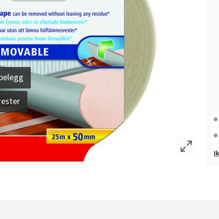
vbelegg
rester
I