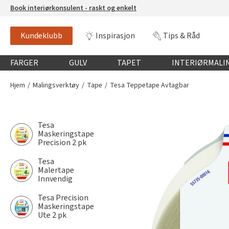
Book interiørkonsulent - raskt og enkelt
Kundeklubb
Inspirasjon
Tips & Råd
Globalnavigasjon mobil
FARGER
GULV
TAPET
INTERIØRMALI
Hjem
Malingsverktøy
Tape
Tesa Teppetape Avtagbar
Tesa
Maskeringstape
Precision 2 pk
Tesa
Malertape
Innvendig
Tesa Precision
Maskeringstape
Ute 2 pk