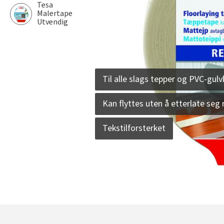
Tesa
Malertape
Utvendig
Til alle slags tepper og PVC-gul
Kan flyttes uten å etterlate seg 
Tekstilforsterket