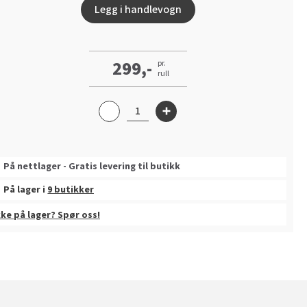
Legg i handlevogn
299,-
pr.
rull
På nettlager - Gratis levering til butikk
På lager i
9 butikker
kke på lager? Spør oss!