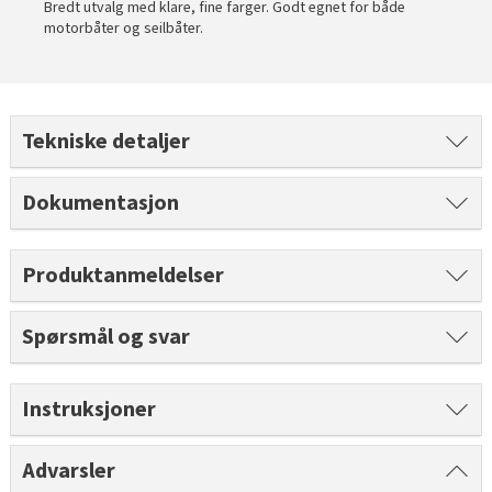
Bredt utvalg med klare, fine farger. Godt egnet for både
Tarkett Shade Eik Soft Beige Parkett
motorbåter og seilbåter.
Bli inspirert av nye fargepaletter fra Årets Farge 2026!
Tekniske detaljer
Dokumentasjon
Produktanmeldelser
Spørsmål og svar
Instruksjoner
Advarsler