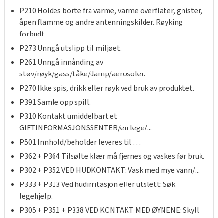
P210 Holdes borte fra varme, varme overflater, gnister,
åpen flamme og andre antenningskilder. Røyking
forbudt.
P273 Unngå utslipp til miljøet.
P261 Unngå innånding av
støv/røyk/gass/tåke/damp/aerosoler.
P270 Ikke spis, drikk eller røyk ved bruk av produktet.
P391 Samle opp spill.
P310 Kontakt umiddelbart et
GIFTINFORMASJONSSENTER/en lege/...
P501 Innhold/beholder leveres til …
P362 + P364 Tilsølte klær må fjernes og vaskes før bruk.
P302 + P352 VED HUDKONTAKT: Vask med mye vann/...
P333 + P313 Ved hudirritasjon eller utslett: Søk
legehjelp.
P305 + P351 + P338 VED KONTAKT MED ØYNENE: Skyll