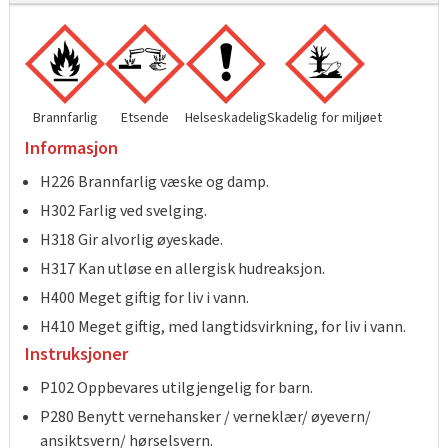
Brannfarlig
Etsende
Helseskadelig
Skadelig for miljøet
Informasjon
H226 Brannfarlig væske og damp.
H302 Farlig ved svelging.
H318 Gir alvorlig øyeskade.
H317 Kan utløse en allergisk hudreaksjon.
H400 Meget giftig for liv i vann.
H410 Meget giftig, med langtidsvirkning, for liv i vann.
Instruksjoner
P102 Oppbevares utilgjengelig for barn.
P280 Benytt vernehansker / verneklær/ øyevern/
ansiktsvern/ hørselsvern.