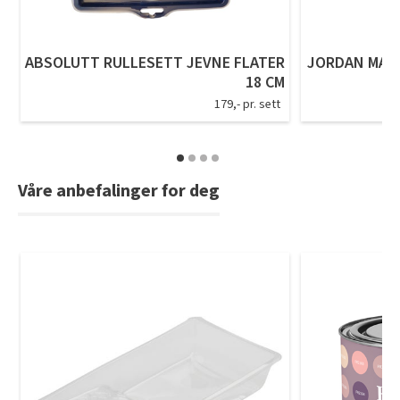
Tarkett Shade Eik Soft Beige Parkett
Bli inspirert av nye fargepaletter fra Årets Farge 2026!
ABSOLUTT RULLESETT JEVNE FLATER
JORDAN MALE
18 CM
179,- pr. sett
Våre anbefalinger for deg