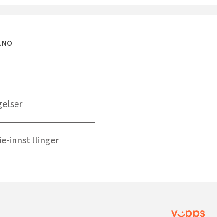
E.NO
gelser
e-innstillinger