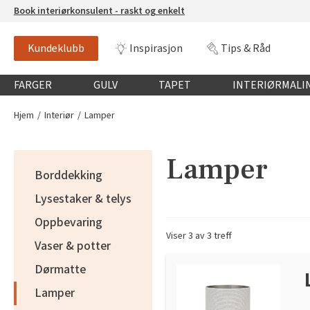
Book interiørkonsulent - raskt og enkelt
Kundeklubb
Inspirasjon
Tips & Råd
Globalnavigasjon mobil
FARGER
GULV
TAPET
INTERIØRMALI
Hjem
Interiør
Lamper
Lamper
Borddekking
Lysestaker & telys
Oppbevaring
Viser 3 av 3 treff
Vaser & potter
Dørmatte
Lamper