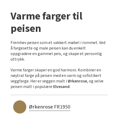
Slik legger du korkgulv
Inspirasjon
Kundeservice
Beise terrasse
Book interiørkonsulent
Kundeservice
Varme farger til
Legge klikkvinyl
Populære beige farger
Hjemlevering
Male vegg
Hjemlevering
peisen
Legge laminat
Farger til barnerom
Book interiørkonsulent
Book interiørkonsulent
Vår YouTube-kanal
Få hjelp
Blåfarger
Fremhev peisen som et vakkert møbel i rommet. Ved
Slik gjør du uteplassen klar – se tips og bli inspirert
Finn din butikk
Kalkmaling
å fargesette og male peisen kan du enkelt
oppgradere en gammel peis, og skape et personlig
Få hjelp
Kundeservice
uttrykk.
Finn din butikk
Få hjelp
Hjemlevering
Varme farger skaper en god harmoni. Kombiner en
nøytral farge på peisen med en varm og sofistikert
Kundeservice
Finn din butikk
Book interiørkonsulent
veggfarge. Her er veggen malt i
Ørkenrose
, og selve
peisen malt i populære
Elvesand
.
Hjemlevering
Kundeservice
Book interiørkonsulent
Hjemlevering
Ørkenrose
FR1950
Book interiørkonsulent
MÅNEDENS GULV I AUGUST: