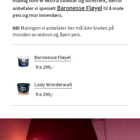
maling som er ekstra vaskbar og slitesterk, derfor
Baronesse Fløyel
anbefaler vi spesielt
til å male
peis og mur innendørs.
NB!
Malingen vi anbefaler her må
ikke
brukes på
innsiden av vedovn og åpen peis
.
Baronesse Fløyel
fra 299,-
Lady Wonderwall
fra 299,-