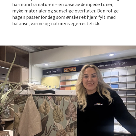
Slik legger du korkgulv
harmoni fra naturen – en oase av dempede toner,
Inspirasjon
Kundeservice
Beise terrasse
myke materialer og sanselige overflater. Den rolige
Book interiørkonsulent
Kundeservice
Legge klikkvinyl
Populære beige farger
hagen passer for deg som ønsker et hjem fylt med
Hjemlevering
Male vegg
balanse, varme og naturens egen estetikk.
Hjemlevering
Legge laminat
Farger til barnerom
Book interiørkonsulent
Book interiørkonsulent
Vår YouTube-kanal
Få hjelp
Blåfarger
Slik gjør du uteplassen klar – se tips og bli inspirert
Finn din butikk
Kalkmaling
Få hjelp
Kundeservice
Finn din butikk
Få hjelp
Hjemlevering
Kundeservice
Finn din butikk
Book interiørkonsulent
Hjemlevering
Kundeservice
Book interiørkonsulent
Hjemlevering
Book interiørkonsulent
MÅNEDENS GULV I AUGUST: