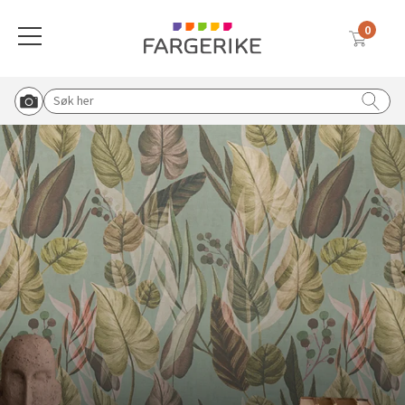
0
Meny
Globalnavigasjon mobil
Farger
Gulv
Tapet
Interiørmaling
Utemaling
Malingsverktøy
Verktøy & tilbehør
Vask & rengjøring
Sparkel & lim
Solskjerming
Søk etter:
Start Roomvo
Tilbake til hovedmeny
Tilbake til hovedmeny
Tilbake til hovedmeny
Tilbake til hovedmeny
Tilbake til hovedmeny
Tilbake til hovedmeny
Tilbake til hovedmeny
Tilbake til hovedmeny
Tilbake til hovedmeny
Tilbake til hovedmeny
Vis oversikt over all solskjerming
Beige
Vinylbelegg
Vinyltapet
Vegg & takmaling
Tre & fasade
Pensler
Knagger, knotter og bordben
Rengjøringsmidler
Lim & fug
Duette® plisségardin
Blå
Klikkvinyl
Fibertapet
Spraymaling
Grunning & impregnering
Tape
Postkasse og husmerking
Koster & børster
Sparkel
Utvendig solskjerming
Hvit
Laminat
Overmalbar
Gulvmaling
Murmaling
Malerruller
Sparkel & fliseverktøy
Malingsfjerner
Inspirasjon til sparkel og lim
Plisségardin
Tapetlim
Grå
Parkett
Veggbekledning
Beis & voks
Båtpleie
Malekar & bøtter
Lim & fugeverktøy
Vanningsutstyr
Liftgardin
Sparkel til ujevnheter
Blå tapeter
Brun
Teppe
Grunning
Metall
Malersprøyte
Dørvridere og lås
Avfallsekker