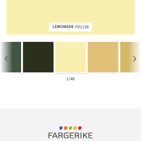
Tarkett Shade Eik Soft Beige Parkett
Bli inspirert av nye fargepaletter fra Årets Farge 2026!
LEMONADE
FR1158
1/48