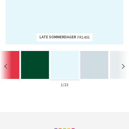
Tarkett Shade Eik Soft Beige Parkett
Bli inspirert av nye fargepaletter fra Årets Farge 2026!
LATE SOMMERDAGER
FR1401
1/23