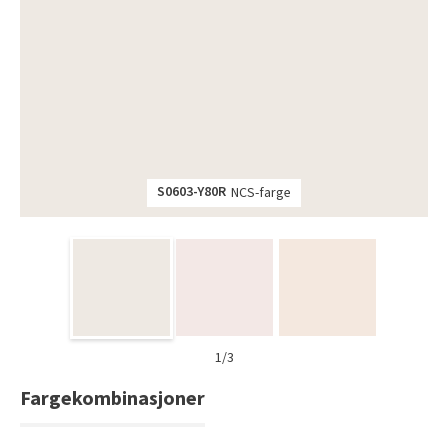
Tarkett Shade Eik Soft Beige Parkett
Bli inspirert av nye fargepaletter fra Årets Farge 2026!
S0603-Y80R
NCS-farge
1/3
Fargekombinasjoner