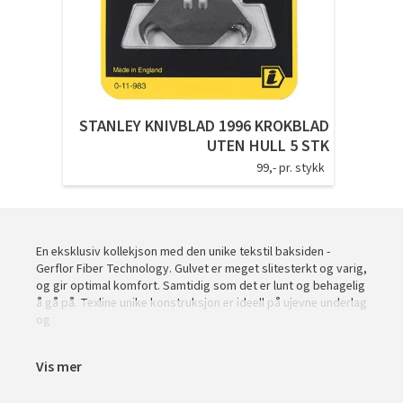
Tarkett Shade Eik Soft Beige Parkett
Bli inspirert av nye fargepaletter fra Årets Farge 2026!
STANLEY KNIVBLAD 1996 KROKBLAD
UTEN HULL 5 STK
99,- pr. stykk
En eksklusiv kollekjson med den unike tekstil baksiden -
Gerflor Fiber Technology. Gulvet er meget slitesterkt og varig,
og gir optimal komfort. Samtidig som det er lunt og behagelig
å gå på. Texline unike konstruksjon er ideell på ujevne underlag
og
Vis mer