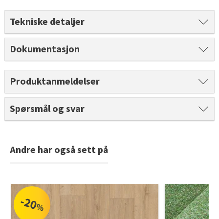
Tarkett Shade Eik Soft Beige Parkett
Bli inspirert av nye fargepaletter fra Årets Farge 2026!
Tekniske detaljer
Dokumentasjon
Produktanmeldelser
Spørsmål og svar
Andre har også sett på
-20
%