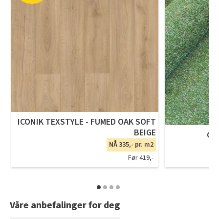
ICONIK TEXSTYLE - FUMED OAK SOFT
BEIGE
GR
NÅ 335,- pr. m2
Før 419,-
Våre anbefalinger for deg