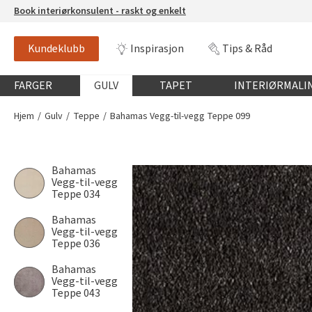
Book interiørkonsulent - raskt og enkelt
Kundeklubb
Inspirasjon
Tips & Råd
Globalnavigasjon mobil
FARGER
GULV
TAPET
INTERIØRMALI
Hjem
Gulv
Teppe
Bahamas Vegg-til-vegg Teppe 099
Bahamas
Vegg-til-vegg
Teppe 034
Bahamas
Vegg-til-vegg
Teppe 036
Bahamas
Vegg-til-vegg
Teppe 043