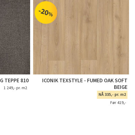
-20
%
G TEPPE 810
ICONIK TEXSTYLE - FUMED OAK SOFT
BEIGE
1 249,- pr. m2
NÅ 335,- pr. m2
Før 419,-