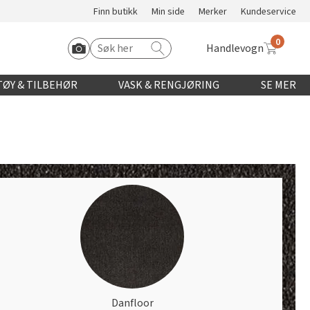
Finn butikk
Min side
Merker
Kundeservice
0
Handlevogn
Søk etter:
Start Roomvo
ØY & TILBEHØR
VASK & RENGJØRING
SE MER
Danfloor