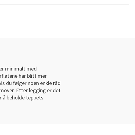
ever minimalt med
rflatene har blitt mer
s du følger noen enkle råd
emover. Etter legging er det
r å beholde teppets