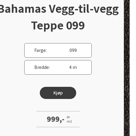
Bahamas Vegg-til-vegg
Teppe 099
Farge:
099
Bredde:
4 m
Kjøp
999,-
pr.
m2