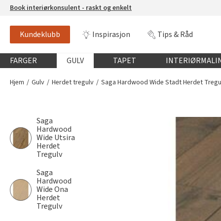
Book interiørkonsulent - raskt og enkelt
Kundeklubb
Inspirasjon
Tips & Råd
Globalnavigasjon mobil
FARGER
GULV
TAPET
INTERIØRMALI
Hjem
Gulv
Herdet tregulv
Saga Hardwood Wide Stadt Herdet Tregu
Saga
Hardwood
Wide Utsira
Herdet
Tregulv
Saga
Hardwood
Wide Ona
Herdet
Tregulv