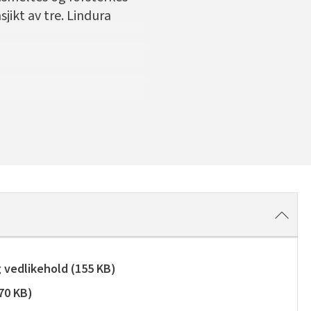
jikt av tre. Lindura
g vedlikehold
(
155 KB
)
70 KB
)