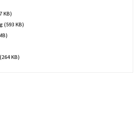
7 KB
)
ng
(
593 KB
)
MB
)
(
264 KB
)