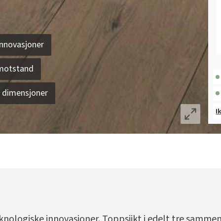
innovasjoner
kmotstand
e dimensjoner
I
knologiske innovasjoner. Toppsjikt i edelt tre samme