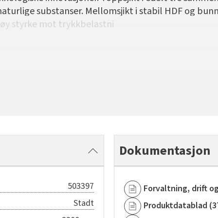
aturlige substanser. Mellomsjikt i stabil HDF og bunns
øy styrke mot trykkbelastni
Dokumentasjon
503397
Forvaltning, drift o
Stadt
Produktdatablad
(
3