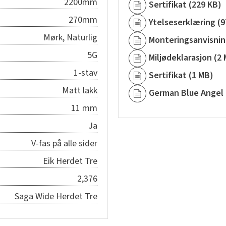
2200mm
Sertifikat
(
229 KB
)
270mm
Ytelseserklæring
(
9
Mørk, Naturlig
Monteringsanvisni
5G
Miljødeklarasjon
(
2 
1-stav
Sertifikat
(
1 MB
)
Matt lakk
German Blue Angel
11 mm
Ja
V-fas på alle sider
Eik Herdet Tre
2,376
Saga Wide Herdet Tre