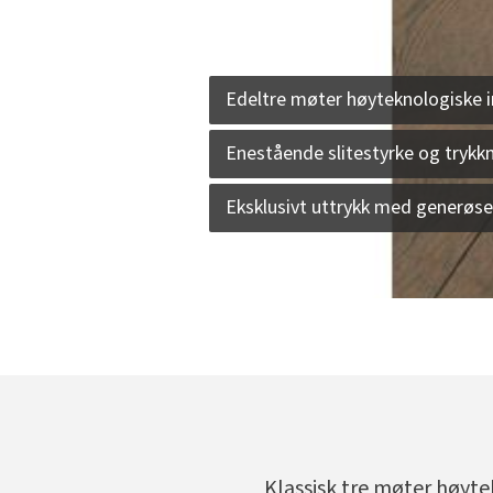
Edeltre møter høyteknologiske 
Enestående slitestyrke og tryk
Eksklusivt uttrykk med generøs
Klassisk tre møter høyte