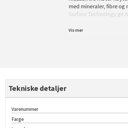
med mineraler, fibre og n
Surface Technology gir h
Vis mer
Tekniske detaljer
Varenummer
Farge