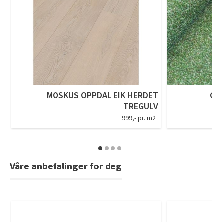
MOSKUS OPPDAL EIK HERDET
GR
TREGULV
999,- pr. m2
Våre anbefalinger for deg