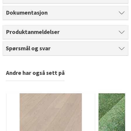
Tarkett Shade Eik Soft Beige Parkett
Bli inspirert av nye fargepaletter fra Årets Farge 2026!
Dokumentasjon
Produktanmeldelser
Spørsmål og svar
Andre har også sett på