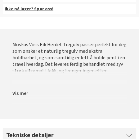
Slik legger du korkgulv
Inspirasjon
Kundeservice
Beise terrasse
Ikke på lager? Spør oss!
Book interiørkonsulent
Kundeservice
Legge klikkvinyl
Populære beige farger
Hjemlevering
Male vegg
Hjemlevering
Legge laminat
Farger til barnerom
Book interiørkonsulent
Book interiørkonsulent
Vår YouTube-kanal
Få hjelp
Blåfarger
Moskus Voss Eik Herdet Tregulv passer perfekt for deg
som ønsker et naturlig tregulv med ekstra
Slik gjør du uteplassen klar – se tips og bli inspirert
Finn din butikk
Kalkmaling
holdbarhet, og som samtidig er lett å holde pent i en
travel hverdag. Det leveres ferdig behandlet med syv
Få hjelp
Kundeservice
strøk ultramatt lakk, og trenger ingen etter
Finn din butikk
Få hjelp
Hjemlevering
Kundeservice
Finn din butikk
Vis mer
Book interiørkonsulent
Hjemlevering
Kundeservice
Book interiørkonsulent
Hjemlevering
Book interiørkonsulent
Tekniske detaljer
MÅNEDENS GULV I AUGUST: