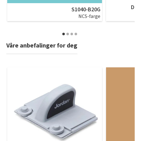
DRY
S1040-B20G
NCS-farge
Våre anbefalinger for deg