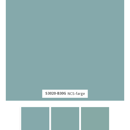
S3020-B30G
NCS-farge