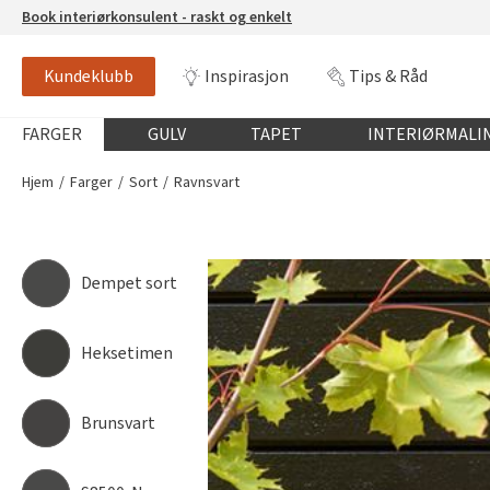
Book interiørkonsulent - raskt og enkelt
Kundeklubb
Inspirasjon
Tips & Råd
RAVNSVART
FR5194
Globalnavigasjon mobil
FARGER
GULV
TAPET
INTERIØRMALI
Hjem
Farger
Sort
Ravnsvart
Dempet sort
Heksetimen
Brunsvart