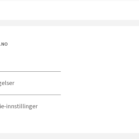
E.NO
gelser
e-innstillinger