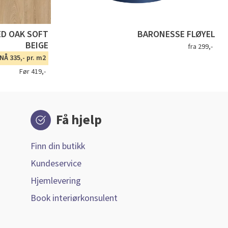
ED OAK SOFT
BARONESSE FLØYEL
BEIGE
fra 299,-
NÅ 335,- pr. m2
Før 419,-
Få hjelp
Finn din butikk
Kundeservice
Hjemlevering
Book interiørkonsulent