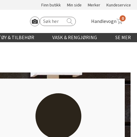
Finn butikk
Min side
Merker
Kundeservice
0
Handlevogn
Søk etter:
Start Roomvo
ØY & TILBEHØR
VASK & RENGJØRING
SE MER