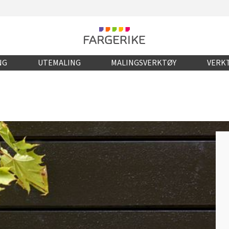
NG
UTEMALING
MALINGSVERKTØY
VERKT