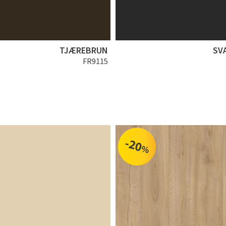
TJÆREBRUN
SV
FR9115
-20
%