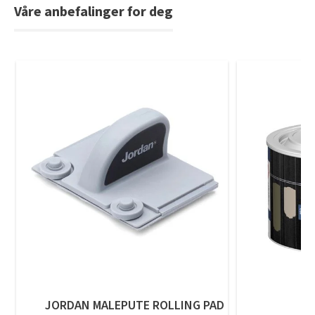
Tarkett Shade Eik Soft Beige Parkett
Våre anbefalinger for deg
Bli inspirert av nye fargepaletter fra Årets Farge 2026!
JORDAN MALEPUTE ROLLING PAD