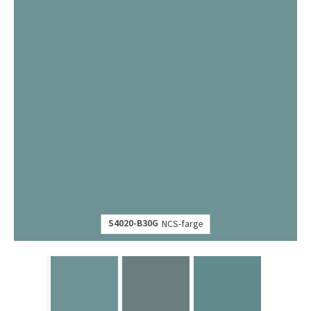
S4020-B30G
NCS-farge