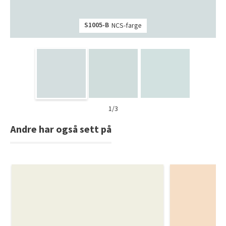
S1005-B
NCS-farge
1/3
Andre har også sett på