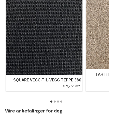
Tarkett Shade Eik Soft Beige Parkett
Bli inspirert av nye fargepaletter fra Årets Farge 2026!
TAHITI V
SQUARE VEGG-TIL-VEGG TEPPE 380
499,- pr. m2
Våre anbefalinger for deg