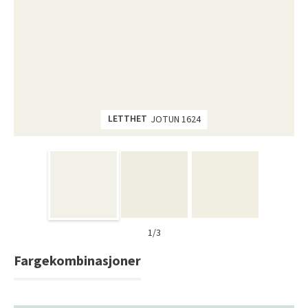
Tarkett Shade Eik Soft Beige Parkett
Bli inspirert av nye fargepaletter fra Årets Farge 2026!
LETTHET
JOTUN 1624
1/3
Fargekombinasjoner