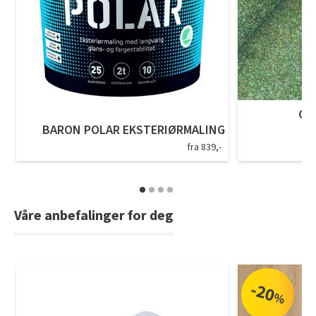
GR
BARON POLAR EKSTERIØRMALING
fra 839,-
Våre anbefalinger for deg
-20
%