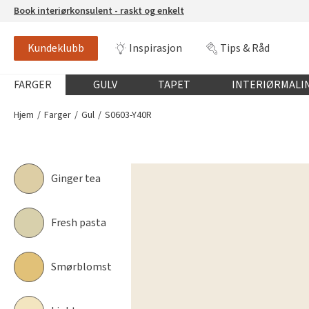
Book interiørkonsulent - raskt og enkelt
Kundeklubb
Inspirasjon
Tips & Råd
S0603-Y40R
NCS-FARGE
Globalnavigasjon mobil
FARGER
GULV
TAPET
INTERIØRMALI
Hjem
Farger
Gul
S0603-Y40R
Ginger tea
Fresh pasta
Smørblomst