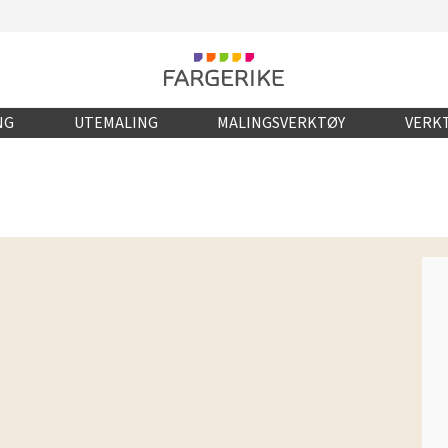
NG
UTEMALING
MALINGSVERKTØY
VERKT