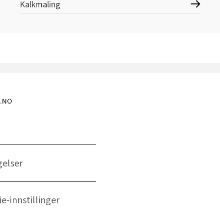
Kalkmaling
E.NO
gelser
e-innstillinger