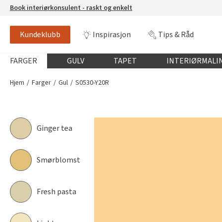
Book interiørkonsulent - raskt og enkelt
Kundeklubb
Inspirasjon
Tips & Råd
S0530-Y20R
NCS-FARGE
Globalnavigasjon mobil
FARGER
GULV
TAPET
INTERIØRMALI
Hjem
Farger
Gul
S0530-Y20R
Ginger tea
Smørblomst
Fresh pasta