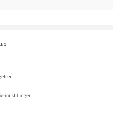
E.NO
gelser
e-innstillinger